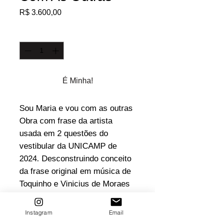
Preço
R$ 3.600,00
Quantidade
*
É Minha!
Sou Maria e vou com as outras
Obra com frase da artista
usada em 2 questões do
vestibular da UNICAMP de
2024. Desconstruindo conceito
da frase original em música de
Toquinho e Vinicius de Moraes
Ano 2024
Técnica: Spray e stencil sobre
Instagram
Email